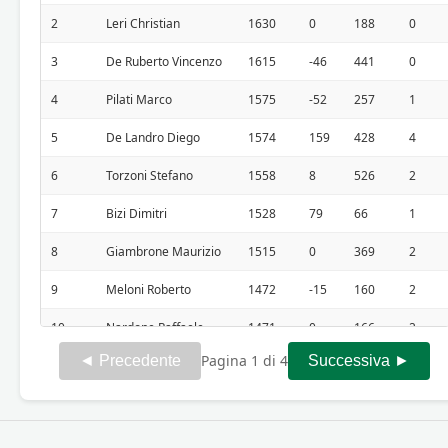
2
Leri Christian
1630
0
188
0
3
De Ruberto Vincenzo
1615
-46
441
0
4
Pilati Marco
1575
-52
257
1
5
De Landro Diego
1574
159
428
4
6
Torzoni Stefano
1558
8
526
2
7
Bizi Dimitri
1528
79
66
1
8
Giambrone Maurizio
1515
0
369
2
9
Meloni Roberto
1472
-15
160
2
10
Nardone Raffaele
1471
0
166
2
Pagina 1 di 4
◄ Precedente
Successiva ►
11
Bambini Roberto
1423
61
172
2
12
Cavalieri Giuseppe
1414
-4
96
1
13
Nardone Mariano
1400
0
92
0