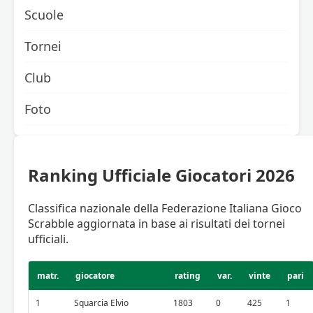
Scuole
Tornei
Club
Foto
Ranking Ufficiale Giocatori 2026
Classifica nazionale della Federazione Italiana Gioco
Scrabble aggiornata in base ai risultati dei tornei
ufficiali.
matr.
giocatore
rating
var.
vinte
pari
1
Squarcia Elvio
1803
0
425
1